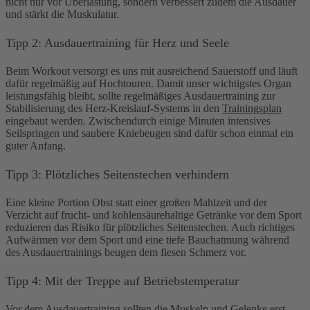
nicht nur vor Überlastung, sondern verbessert zudem die Ausdauer
und stärkt die Muskulatur.
Tipp 2: Ausdauertraining für Herz und Seele
Beim Workout versorgt es uns mit ausreichend Sauerstoff und läuft
dafür regelmäßig auf Hochtouren. Damit unser wichtigstes Organ
leistungsfähig bleibt, sollte regelmäßiges Ausdauertraining zur
Stabilisierung des Herz-Kreislauf-Systems in den
Trainingsplan
eingebaut werden. Zwischendurch einige Minuten intensives
Seilspringen und saubere Kniebeugen sind dafür schon einmal ein
guter Anfang.
Tipp 3: Plötzliches Seitenstechen verhindern
Eine kleine Portion Obst statt einer großen Mahlzeit und der
Verzicht auf frucht- und kohlensäurehaltige Getränke vor dem Sport
reduzieren das Risiko für plötzliches Seitenstechen. Auch richtiges
Aufwärmen vor dem Sport und eine tiefe Bauchatmung während
des Ausdauertrainings beugen dem fiesen Schmerz vor.
Tipp 4: Mit der Treppe auf Betriebstemperatur
Vor dem Ausdauertraining sollten die Muskeln und Gelenke erst