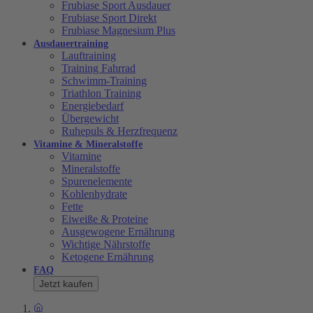
Frubiase Sport Ausdauer
Frubiase Sport Direkt
Frubiase Magnesium Plus
Ausdauertraining
Lauftraining
Training Fahrrad
Schwimm-Training
Triathlon Training
Energiebedarf
Übergewicht
Ruhepuls & Herzfrequenz
Vitamine & Mineralstoffe
Vitamine
Mineralstoffe
Spurenelemente
Kohlenhydrate
Fette
Eiweiße & Proteine
Ausgewogene Ernährung
Wichtige Nährstoffe
Ketogene Ernährung
FAQ
Jetzt kaufen