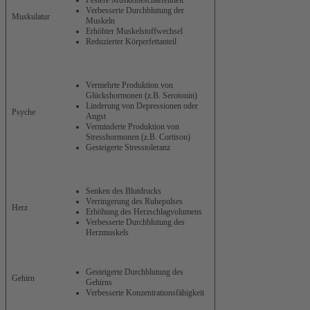
Verbesserte Durchblutung der
Muskulatur
Muskeln
Erhöhter Muskelstoffwechsel
Reduzierter Körperfettanteil
Vermehrte Produktion von
Glückshormonen (z.B. Serotonin)
Linderung von Depressionen oder
Psyche
Angst
Verminderte Produktion von
Stresshormonen (z.B. Cortison)
Gesteigerte Stresstoleranz
Senken des Blutdrucks
Verringerung des Ruhepulses
Herz
Erhöhung des Herzschlagvolumens
Verbesserte Durchblutung des
Herzmuskels
Gesteigerte Durchblutung des
Gehirn
Gehirns
Verbesserte Konzentrationsfähigkeit