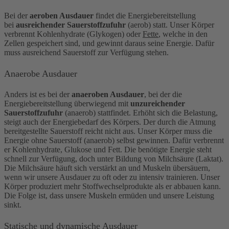
Bei der
aeroben Ausdauer
findet die Energiebereitstellung
bei
ausreichender Sauerstoffzufuhr
(aerob) statt. Unser Körper
verbrennt Kohlenhydrate (Glykogen) oder
Fette
, welche in den
Zellen gespeichert sind, und gewinnt daraus seine Energie. Dafür
muss ausreichend Sauerstoff zur Verfügung stehen.
Anaerobe Ausdauer
Anders ist es bei der
anaeroben Ausdauer
, bei der die
Energiebereitstellung überwiegend mit
unzureichender
Sauerstoffzufuhr
(anaerob) stattfindet. Erhöht sich die Belastung,
steigt auch der Energiebedarf des Körpers. Der durch die Atmung
bereitgestellte Sauerstoff reicht nicht aus. Unser Körper muss die
Energie ohne Sauerstoff (anaerob) selbst gewinnen. Dafür verbrennt
er Kohlenhydrate, Glukose und Fett. Die benötigte Energie steht
schnell zur Verfügung, doch unter Bildung von Milchsäure (Laktat).
Die Milchsäure häuft sich verstärkt an und Muskeln übersäuern,
wenn wir unsere Ausdauer zu oft oder zu intensiv trainieren. Unser
Körper produziert mehr Stoffwechselprodukte als er abbauen kann.
Die Folge ist, dass unsere Muskeln ermüden und unsere Leistung
sinkt.
Statische und dynamische Ausdauer