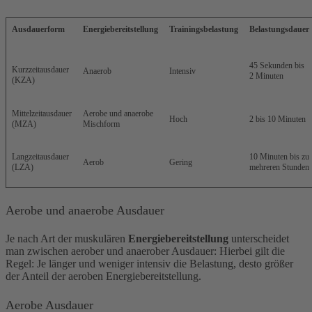
Ausdauerform
Energiebereitstellung
Trainingsbelastung
Belastungsdauer
45 Sekunden bis
Kurzzeitausdauer
Anaerob
Intensiv
2 Minuten
(KZA)
Mittelzeitausdauer
Aerobe und anaerobe
Hoch
2 bis 10 Minuten
(MZA)
Mischform
Langzeitausdauer
10 Minuten bis zu
Aerob
Gering
(LZA)
mehreren Stunden
Aerobe und anaerobe Ausdauer
Je nach Art der muskulären
Energiebereitstellung
unterscheidet
man zwischen aerober und anaerober Ausdauer: Hierbei gilt die
Regel: Je länger und weniger intensiv die Belastung, desto größer
der Anteil der aeroben Energiebereitstellung.
Aerobe Ausdauer