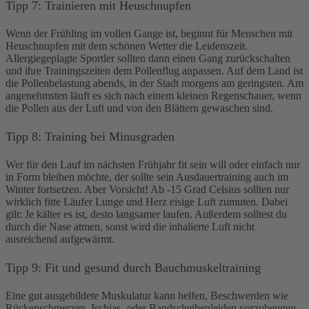
Tipp 7: Trainieren mit Heuschnupfen
Wenn der Frühling im vollen Gange ist, beginnt für Menschen mit
Heuschnupfen mit dem schönen Wetter die Leidenszeit.
Allergiegeplagte Sportler sollten dann einen Gang zurückschalten
und ihre Trainingszeiten dem Pollenflug anpassen. Auf dem Land ist
die Pollenbelastung abends, in der Stadt morgens am geringsten. Am
angenehmsten läuft es sich nach einem kleinen Regenschauer, wenn
die Pollen aus der Luft und von den Blättern gewaschen sind.
Tipp 8: Training bei Minusgraden
Wer für den Lauf im nächsten Frühjahr fit sein will oder einfach nur
in Form bleiben möchte, der sollte sein Ausdauertraining auch im
Winter fortsetzen. Aber Vorsicht! Ab -15 Grad Celsius sollten nur
wirklich fitte Läufer Lunge und Herz eisige Luft zumuten. Dabei
gilt: Je kälter es ist, desto langsamer laufen. Außerdem solltest du
durch die Nase atmen, sonst wird die inhalierte Luft nicht
ausreichend aufgewärmt.
Tipp 9: Fit und gesund durch Bauchmuskeltraining
Eine gut ausgebildete Muskulatur kann helfen, Beschwerden wie
Rückenschmerzen, Ischias- oder Bandscheibenleiden vorzubeugen.