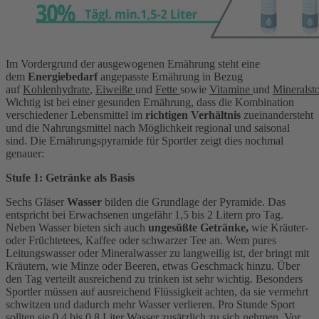
Im Vordergrund der ausgewogenen Ernährung steht eine
dem
Energiebedarf
angepasste Ernährung in Bezug
auf
Kohlenhydrate
,
Eiweiße
und
Fette
sowie
Vitamine
und
Mineralsto
Wichtig ist bei einer gesunden Ernährung, dass die Kombination
verschiedener Lebensmittel im
richtigen Verhältnis
zueinandersteht
und die Nahrungsmittel nach Möglichkeit regional und saisonal
sind. Die Ernährungspyramide für Sportler zeigt dies nochmal
genauer:
Stufe 1: Getränke als Basis
Sechs Gläser
Wasser
bilden die Grundlage der Pyramide. Das
entspricht bei Erwachsenen ungefähr 1,5 bis 2 Litern pro Tag.
Neben Wasser bieten sich auch
ungesüßte Getränke,
wie Kräuter-
oder Früchtetees, Kaffee oder schwarzer Tee an. Wem pures
Leitungswasser oder Mineralwasser zu langweilig ist, der bringt mit
Kräutern, wie Minze oder Beeren, etwas Geschmack hinzu. Über
den Tag verteilt ausreichend zu trinken ist sehr wichtig. Besonders
Sportler müssen auf ausreichend Flüssigkeit achten, da sie vermehrt
schwitzen und dadurch mehr Wasser verlieren. Pro Stunde Sport
sollten sie 0,4 bis 0,8 Liter Wasser zusätzlich zu sich nehmen. Vor,