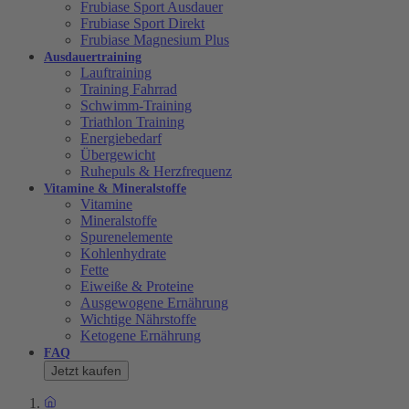
Frubiase Sport Ausdauer
Frubiase Sport Direkt
Frubiase Magnesium Plus
Ausdauertraining
Lauftraining
Training Fahrrad
Schwimm-Training
Triathlon Training
Energiebedarf
Übergewicht
Ruhepuls & Herzfrequenz
Vitamine & Mineralstoffe
Vitamine
Mineralstoffe
Spurenelemente
Kohlenhydrate
Fette
Eiweiße & Proteine
Ausgewogene Ernährung
Wichtige Nährstoffe
Ketogene Ernährung
FAQ
Jetzt kaufen