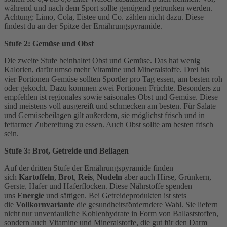
während und nach dem Sport sollte genügend getrunken werden.
Achtung: Limo, Cola, Eistee und Co. zählen nicht dazu. Diese
findest du an der Spitze der Ernährungspyramide.
Stufe 2: Gemüse und Obst
Die zweite Stufe beinhaltet Obst und Gemüse. Das hat wenig
Kalorien, dafür umso mehr Vitamine und Mineralstoffe. Drei bis
vier Portionen Gemüse sollten Sportler pro Tag essen, am besten roh
oder gekocht. Dazu kommen zwei Portionen Früchte. Besonders zu
empfehlen ist regionales sowie saisonales Obst und Gemüse. Diese
sind meistens voll ausgereift und schmecken am besten. Für Salate
und Gemüsebeilagen gilt außerdem, sie möglichst frisch und in
fettarmer Zubereitung zu essen. Auch Obst sollte am besten frisch
sein.
Stufe 3: Brot, Getreide und Beilagen
Auf der dritten Stufe der Ernährungspyramide finden
sich
Kartoffeln
,
Brot
,
Reis
,
Nudeln
aber auch Hirse, Grünkern,
Gerste, Hafer und Haferflocken. Diese Nährstoffe spenden
uns
Energie
und sättigen. Bei Getreideprodukten ist stets
die
Vollkornvariante
die gesundheitsförderndere Wahl. Sie liefern
nicht nur unverdauliche Kohlenhydrate in Form von Ballaststoffen,
sondern auch Vitamine und Mineralstoffe, die gut für den Darm