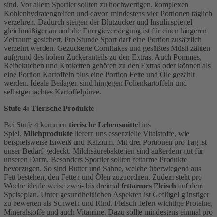
sind. Vor allem Sportler sollten zu hochwertigen, komplexen
Kohlenhydratengreifen und davon mindestens vier Portionen täglich
verzehren. Dadurch steigen der Blutzucker und Insulinspiegel
gleichmäßiger an und die Energieversorgung ist für einen längeren
Zeitraum gesichert. Pro Stunde Sport darf eine Portion zusätzlich
verzehrt werden. Gezuckerte Cornflakes und gesüßtes Müsli zählen
aufgrund des hohen Zuckeranteils zu den Extras. Auch Pommes,
Reibekuchen und Kroketten gehören zu den Extras oder können als
eine Portion Kartoffeln plus eine Portion Fette und Öle gezählt
werden. Ideale Beilagen sind hingegen Folienkartoffeln und
selbstgemachtes Kartoffelpüree.
Stufe 4: Tierische Produkte
Bei Stufe 4 kommen
tierische Lebensmittel
ins
Spiel.
Milchprodukte
liefern uns essenzielle Vitalstoffe, wie
beispielsweise Eiweiß und Kalzium. Mit drei Portionen pro Tag ist
unser Bedarf gedeckt. Milchsäurebakterien sind außerdem gut für
unseren Darm. Besonders Sportler sollten fettarme Produkte
bevorzugen. So sind Butter und Sahne, welche überwiegend aus
Fett bestehen, den Fetten und Ölen zuzuordnen. Zudem steht pro
Woche idealerweise zwei- bis dreimal
fettarmes Fleisch
auf dem
Speiseplan. Unter gesundheitlichen Aspekten ist Geflügel günstiger
zu bewerten als Schwein und Rind. Fleisch liefert wichtige Proteine,
Mineralstoffe und auch Vitamine. Dazu sollte mindestens einmal pro