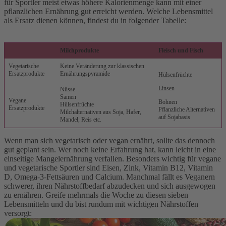
für Sportler meist etwas höhere Kalorienmenge kann mit einer
pflanzlichen Ernährung gut erreicht werden. Welche Lebensmittel
als Ersatz dienen können, findest du in folgender Tabelle:
Milchprodukte
Fleisch und Fisch
Vegetarische
Keine Veränderung zur klassischen
Ersatzprodukte
Ernährungspyramide
Hülsenfrüchte
Linsen
Nüsse
Samen
Vegane
Bohnen
Hülsenfrüchte
Ersatzprodukte
Pflanzliche Alternativen
Milchalternativen aus Soja, Hafer,
auf Sojabasis
Mandel, Reis etc.
Wenn man sich vegetarisch oder vegan ernährt, sollte das dennoch
gut geplant sein. Wer noch keine Erfahrung hat, kann leicht in eine
einseitige Mangelernährung verfallen. Besonders wichtig für vegane
und vegetarische Sportler sind Eisen, Zink, Vitamin B12, Vitamin
D, Omega-3-Fettsäuren und Calcium. Manchmal fällt es Veganern
schwerer, ihren Nährstoffbedarf abzudecken und sich ausgewogen
zu ernähren. Greife mehrmals die Woche zu diesen sieben
Lebensmitteln und du bist rundum mit wichtigen Nährstoffen
versorgt: