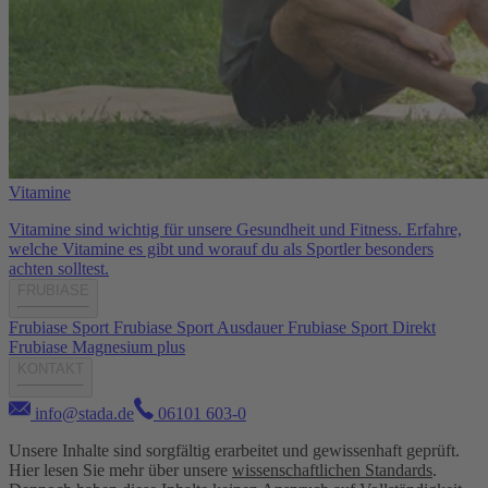
Vitamine
Vitamine sind wichtig für unsere Gesundheit und Fitness. Erfahre,
welche Vitamine es gibt und worauf du als Sportler besonders
achten solltest.
FRUBIASE
Frubiase Sport
Frubiase Sport Ausdauer
Frubiase Sport Direkt
Frubiase Magnesium plus
KONTAKT
info@stada.de
06101 603-0
Unsere Inhalte sind sorgfältig erarbeitet und gewissenhaft geprüft.
Hier lesen Sie mehr über unsere
wissenschaftlichen Standards
.