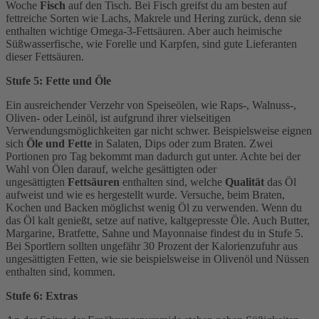
Woche
Fisch
auf den Tisch. Bei Fisch greifst du am besten auf
fettreiche Sorten wie Lachs, Makrele und Hering zurück, denn sie
enthalten wichtige Omega-3-Fettsäuren. Aber auch heimische
Süßwasserfische, wie Forelle und Karpfen, sind gute Lieferanten
dieser Fettsäuren.
Stufe 5: Fette und Öle
Ein ausreichender Verzehr von Speiseölen, wie Raps-, Walnuss-,
Oliven- oder Leinöl, ist aufgrund ihrer vielseitigen
Verwendungsmöglichkeiten gar nicht schwer. Beispielsweise eignen
sich
Öle und Fette
in Salaten, Dips oder zum Braten. Zwei
Portionen pro Tag bekommt man dadurch gut unter. Achte bei der
Wahl von Ölen darauf, welche gesättigten oder
ungesättigten
Fettsäuren
enthalten sind, welche
Qualität
das Öl
aufweist und wie es hergestellt wurde. Versuche, beim Braten,
Kochen und Backen möglichst wenig Öl zu verwenden. Wenn du
das Öl kalt genießt, setze auf native, kaltgepresste Öle. Auch Butter,
Margarine, Bratfette, Sahne und Mayonnaise findest du in Stufe 5.
Bei Sportlern sollten ungefähr 30 Prozent der Kalorienzufuhr aus
ungesättigten Fetten, wie sie beispielsweise in Olivenöl und Nüssen
enthalten sind, kommen.
Stufe 6: Extras