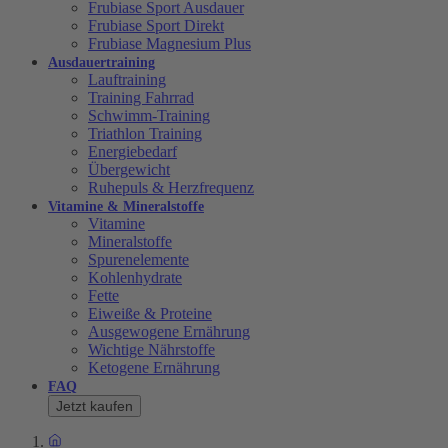
Frubiase Sport Ausdauer
Frubiase Sport Direkt
Frubiase Magnesium Plus
Ausdauertraining
Lauftraining
Training Fahrrad
Schwimm-Training
Triathlon Training
Energiebedarf
Übergewicht
Ruhepuls & Herzfrequenz
Vitamine & Mineralstoffe
Vitamine
Mineralstoffe
Spurenelemente
Kohlenhydrate
Fette
Eiweiße & Proteine
Ausgewogene Ernährung
Wichtige Nährstoffe
Ketogene Ernährung
FAQ
Jetzt kaufen