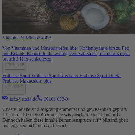
Vitamine & Mineralstoffe
Von Vitaminen und Mineralstoffen über Kohlenhydrate hin zu Fett
und Eiweiß. Kennst du die wichtigsten Nährstoffe, die dein Körper
braucht? Hier schlaulesen.
FRUBIASE
Frubiase Sport
Frubiase Sport Ausdauer
Frubiase Sport Direkt
Frubiase Magnesium plus
KONTAKT
info@stada.de
06101 603-0
Unsere Inhalte sind sorgfältig erarbeitet und gewissenhaft geprüft.
Hier lesen Sie mehr über unsere
wissenschaftlichen Standards
.
Dennoch haben diese Inhalte keinen Anspruch auf Vollständigkeit
und ersetzen nicht den Arztbesuch.