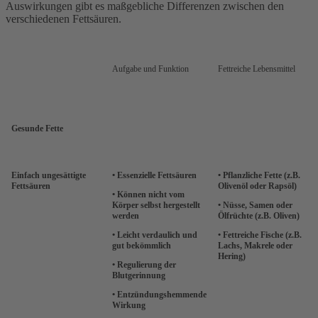
Auswirkungen gibt es maßgebliche Differenzen zwischen den
verschiedenen Fettsäuren.
Aufgabe und Funktion
Fettreiche Lebensmittel
Gesunde Fette
Einfach ungesättigte
• Essenzielle Fettsäuren
• Pflanzliche Fette (z.B.
Fettsäuren
Olivenöl oder Rapsöl)
• Können nicht vom
Körper selbst hergestellt
• Nüsse, Samen oder
werden
Ölfrüchte (z.B. Oliven)
• Leicht verdaulich und
• Fettreiche Fische (z.B.
gut bekömmlich
Lachs, Makrele oder
Hering)
• Regulierung der
Blutgerinnung
• Entzündungshemmende
Wirkung