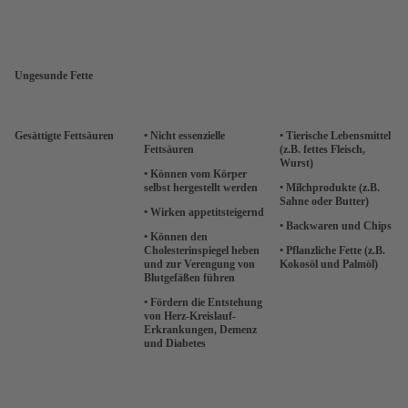
Ungesunde Fette
Gesättigte Fettsäuren
• Nicht essenzielle
• Tierische Lebensmittel
Fettsäuren
(z.B. fettes Fleisch,
Wurst)
• Können vom Körper
selbst hergestellt werden
• Milchprodukte (z.B.
Sahne oder Butter)
• Wirken appetitsteigernd
• Backwaren und Chips
• Können den
Cholesterinspiegel heben
• Pflanzliche Fette (z.B.
und zur Verengung von
Kokosöl und Palmöl)
Blutgefäßen führen
• Fördern die Entstehung
von Herz-Kreislauf-
Erkrankungen, Demenz
und Diabetes