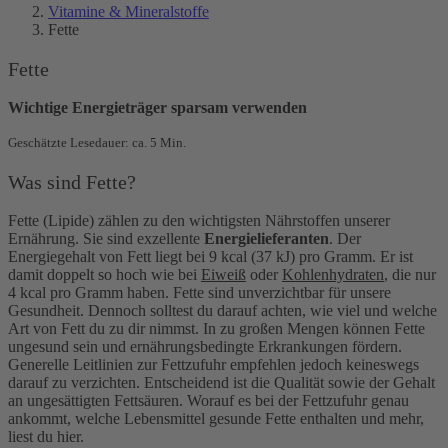
Vitamine & Mineralstoffe
Fette
Fette
Wichtige Energieträger sparsam verwenden
Geschätzte Lesedauer: ca. 5 Min.
Was sind Fette?
Fette (Lipide) zählen zu den wichtigsten Nährstoffen unserer
Ernährung. Sie sind exzellente
Energielieferanten
. Der
Energiegehalt von Fett liegt bei 9 kcal (37 kJ) pro Gramm. Er ist
damit doppelt so hoch wie bei
Eiweiß
oder
Kohlenhydraten
, die nur
4 kcal pro Gramm haben. Fette sind unverzichtbar für unsere
Gesundheit. Dennoch solltest du darauf achten, wie viel und welche
Art von Fett du zu dir nimmst. In zu großen Mengen können Fette
ungesund sein und ernährungsbedingte Erkrankungen fördern.
Generelle Leitlinien zur Fettzufuhr empfehlen jedoch keineswegs
darauf zu verzichten. Entscheidend ist die Qualität sowie der Gehalt
an ungesättigten Fettsäuren. Worauf es bei der Fettzufuhr genau
ankommt, welche Lebensmittel gesunde Fette enthalten und mehr,
liest du hier.