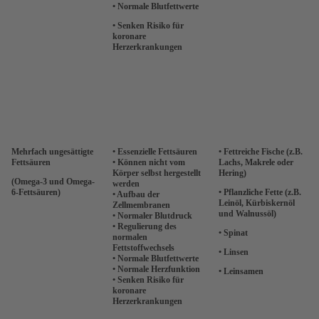
• Normale Blutfettwerte
• Senken Risiko für
koronare
Herzerkrankungen
Mehrfach ungesättigte
• Essenzielle Fettsäuren
• Fettreiche Fische (z.B.
Fettsäuren
• Können nicht vom
Lachs, Makrele oder
Körper selbst hergestellt
Hering)
(Omega-3 und Omega-
werden
6-Fettsäuren)
• Pflanzliche Fette (z.B.
• Aufbau der
Leinöl, Kürbiskernöl
Zellmembranen
und Walnussöl)
• Normaler Blutdruck
• Regulierung des
• Spinat
normalen
Fettstoffwechsels
• Linsen
• Normale Blutfettwerte
• Normale Herzfunktion
• Leinsamen
• Senken Risiko für
koronare
Herzerkrankungen