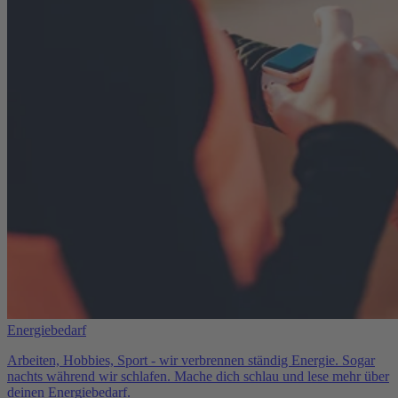
Energiebedarf
Arbeiten, Hobbies, Sport - wir verbrennen ständig Energie. Sogar
nachts während wir schlafen. Mache dich schlau und lese mehr über
deinen Energiebedarf.