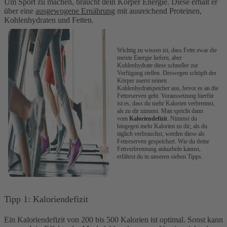
Um Sport zu machen, braucht dein Körper Energie. Diese erhält er
über eine
ausgewogene Ernährung
mit ausreichend Proteinen,
Kohlenhydraten und Fetten.
Wichtig zu wissen ist, dass Fette zwar die
meiste Energie liefern, aber
Kohlenhydrate diese schneller zur
Verfügung stellen. Deswegen schöpft der
Körper zuerst seinen
Kohlenhydratspeicher aus, bevor es an die
Fettreserven geht. Voraussetzung hierfür
ist es, dass du mehr Kalorien verbrennst,
als zu dir nimmst. Man spricht dann
vom
Kaloriendefizit
. Nimmst du
hingegen mehr Kalorien zu dir, als du
täglich verbrauchst, werden diese als
Fettreserven gespeichert. Wie du deine
Fettverbrennung ankurbeln kannst,
erfährst du in unseren sieben Tipps.
Tipp 1: Kaloriendefizit
Ein Kaloriendefizit von 200 bis 500 Kalorien ist optimal. Sonst kann